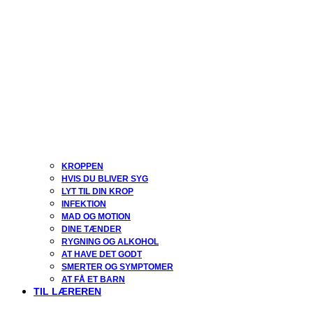
KROPPEN
HVIS DU BLIVER SYG
LYT TIL DIN KROP
INFEKTION
MAD OG MOTION
DINE TÆNDER
RYGNING OG ALKOHOL
AT HAVE DET GODT
SMERTER OG SYMPTOMER
AT FÅ ET BARN
TIL LÆREREN