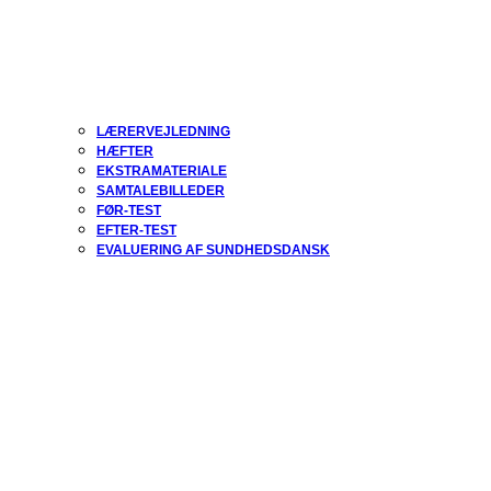
LÆRERVEJLEDNING
HÆFTER
EKSTRAMATERIALE
SAMTALEBILLEDER
FØR-TEST
EFTER-TEST
EVALUERING AF SUNDHEDSDANSK
Open
Close
mobile
mobile
Sundhedsdansk
menu
menu
Lyt til din krop
Sundhedsdansk