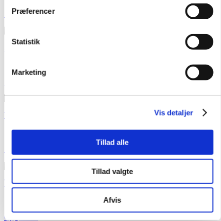
Præferencer
Film
Statistik
Se en film om "Lyt til din krop".
Marketing
Lær ord
Vis detaljer
Træn ord om emnet.
Tillad alle
Lær sætninger
Tillad valgte
Træn sætninger om emnet.
Afvis
Opgave 1