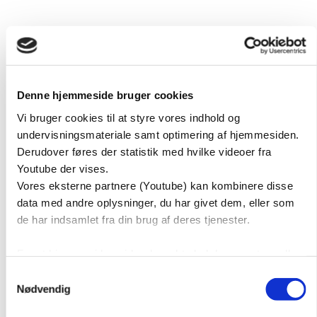
Open
Close
mobile
mobile
Sundhedsdansk
menu
menu
Lyt til din krop
Denne hjemmeside bruger cookies
Vi bruger cookies til at styre vores indhold og
Sundhedsdansk
undervisningsmateriale samt optimering af hjemmesiden.
Derudover føres der statistik med hvilke videoer fra
Lyt til din krop
Youtube der vises.
Vores eksterne partnere (Youtube) kan kombinere disse
data med andre oplysninger, du har givet dem, eller som
Sundhedsdansk
de har indsamlet fra din brug af deres tjenester.
Lyt til
For at hjemmesiden virker korrekt skal du acceptere alle
cookies.
Samtykkevalg
din krop
Nødvendig