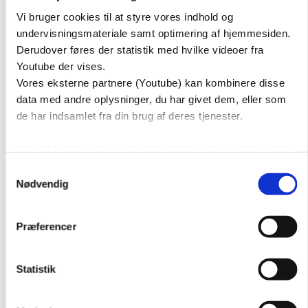
Vi bruger cookies til at styre vores indhold og
undervisningsmateriale samt optimering af hjemmesiden.
Derudover føres der statistik med hvilke videoer fra
Youtube der vises.
Vores eksterne partnere (Youtube) kan kombinere disse
data med andre oplysninger, du har givet dem, eller som
de har indsamlet fra din brug af deres tjenester.
For at hjemmesiden virker korrekt skal du acceptere alle
cookies.
Samtykkevalg
Nødvendig
Præferencer
LÆRERVEJLEDNING
HÆFTER
EKSTRAMATERIALE
SAMTALEBILLEDER
Statistik
FØR-TEST
EFTER-TEST
EVALUERING AF SUNDHEDSDANSK