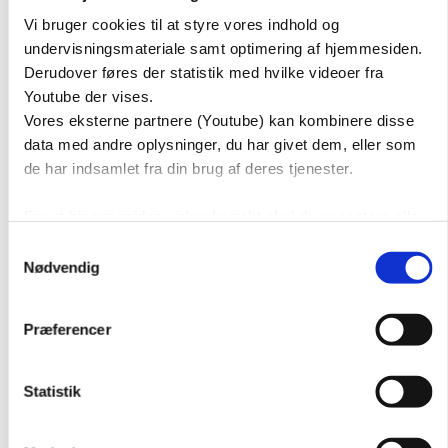
Vi bruger cookies til at styre vores indhold og
undervisningsmateriale samt optimering af hjemmesiden.
Derudover føres der statistik med hvilke videoer fra
Youtube der vises.
Vores eksterne partnere (Youtube) kan kombinere disse
data med andre oplysninger, du har givet dem, eller som
de har indsamlet fra din brug af deres tjenester.
For at hjemmesiden virker korrekt skal du acceptere alle
cookies.
Samtykkevalg
Nødvendig
Præferencer
LÆRERVEJLEDNING
HÆFTER
EKSTRAMATERIALE
SAMTALEBILLEDER
Statistik
FØR-TEST
EFTER-TEST
EVALUERING AF SUNDHEDSDANSK