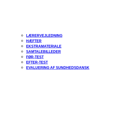
LÆRERVEJLEDNING
HÆFTER
EKSTRAMATERIALE
SAMTALEBILLEDER
FØR-TEST
EFTER-TEST
EVALUERING AF SUNDHEDSDANSK
Open
Close
mobile
mobile
Sundhedsdansk
menu
menu
Hvis du bliver syg
Sundhedsdansk